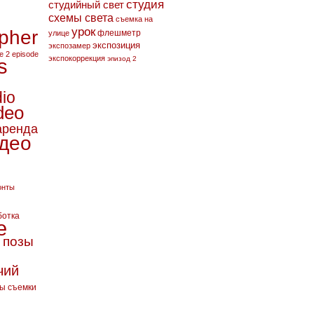
студия
студийный свет
n
схемы света
съемка на
урок
pher
флешметр
улице
экспозиция
экспозамер
e 2
episode
экспокоррекция
эпизод 2
s
dio
deo
аренда
део
онты
ботка
е
е
позы
чий
ы съемки