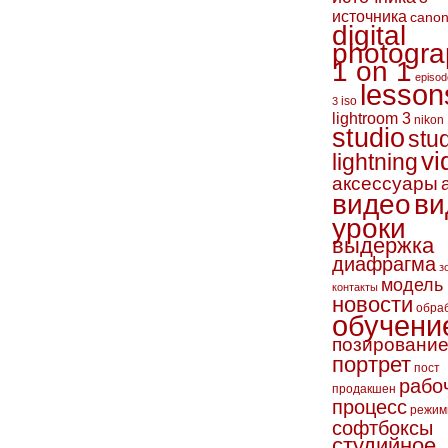
источника
cano
digital
photogra
1 on 1
episod
lesson
iso
3
lightroom 3
nikon
studio
stu
vi
lightning
аксессуары
видео
ви
уроки
выдержка
диафрагма
з
модель
контакты
новости
обра
обучени
позировани
портрет
пост
рабо
продакшен
процесс
режим
софтбоксы
студийное