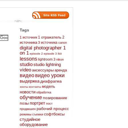
Tags
2
1 источник
1 отражатель
источника
3 источника
canon
digital photographer 1
on 1
iso
episode 2
episode 3
lessons
lightroom 3
nikon
studio
studio lightning
video
аксессуары
аренда
видео
видео уроки
выдержка
диафрагма
модель
зонты
контакты
новости
обработка
обучение
позирование
портрет
позы
пост
рабочий процесс
продакшен
софтбоксы
режимы съемки
студийное
оборудование