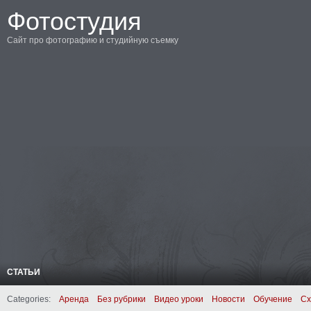
Фотостудия
Сайт про фотографию и студийную съемку
СТАТЬИ
Categories:
Аренда
Без рубрики
Видео уроки
Новости
Обучение
Сх