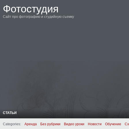
Фотостудия
Сайт про фотографию и студийную съемку
СТАТЬИ
Categories:
Аренда
Без рубрики
Видео уроки
Новости
Обучение
Сх