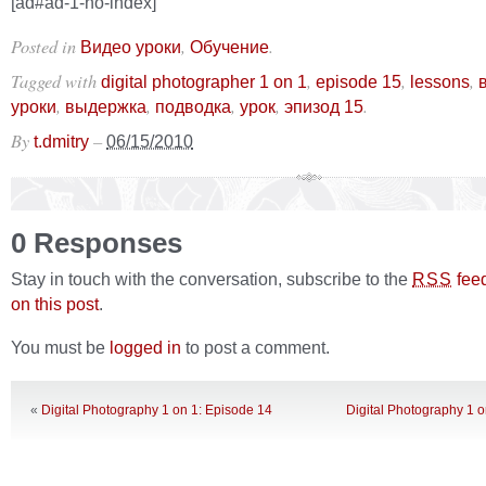
[ad#ad-1-no-index]
Posted in
,
.
Видео уроки
Обучение
Tagged with
,
,
,
digital photographer 1 on 1
episode 15
lessons
,
,
,
,
.
уроки
выдержка
подводка
урок
эпизод 15
By
–
t.dmitry
06/15/2010
0 Responses
Stay in touch with the conversation, subscribe to the
fee
RSS
on this post
.
You must be
logged in
to post a comment.
«
Digital Photography 1 on 1: Episode 14
Digital Photography 1 o