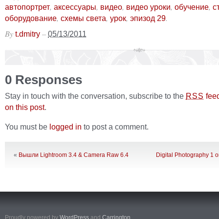
,
,
,
,
,
автопортрет
аксессуары
видео
видео уроки
обучение
с
,
,
,
.
оборудование
схемы света
урок
эпизод 29
By
–
t.dmitry
05/13/2011
0 Responses
Stay in touch with the conversation, subscribe to the
fee
RSS
on this post
.
You must be
logged in
to post a comment.
«
Вышли Lightroom 3.4 & Camera Raw 6.4
Digital Photography 1 o
Proudly powered by
WordPress
and
Carrington
.