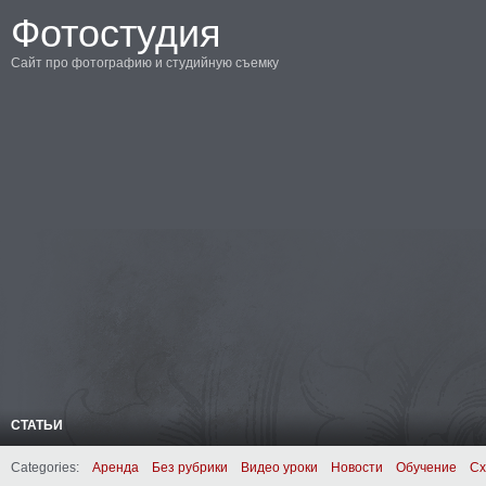
Фотостудия
Сайт про фотографию и студийную съемку
СТАТЬИ
Categories:
Аренда
Без рубрики
Видео уроки
Новости
Обучение
Сх