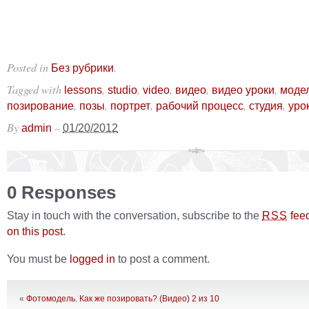
Posted in
.
Без рубрики
Tagged with
,
,
,
,
,
lessons
studio
video
видео
видео уроки
моде
,
,
,
,
,
позирование
позы
портрет
рабочий процесс
студия
уро
By
–
admin
01/20/2012
0 Responses
Stay in touch with the conversation, subscribe to the
fee
RSS
on this post
.
You must be
logged in
to post a comment.
«
Фотомодель. Как же позировать? (Видео) 2 из 10