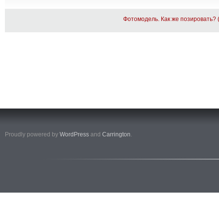
Фотомодель. Как же позировать? (
Proudly powered by
WordPress
and
Carrington
.