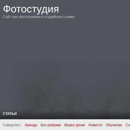
Фотостудия
Сайт про фотографию и студийную съемку
СТАТЬИ
Categories:
Аренда
Без рубрики
Видео уроки
Новости
Обучение
Сх