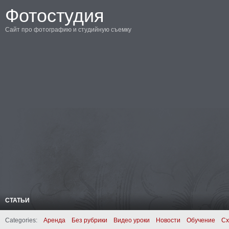
Фотостудия
Сайт про фотографию и студийную съемку
СТАТЬИ
Categories:
Аренда
Без рубрики
Видео уроки
Новости
Обучение
Сх